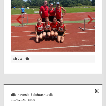
74
1
djk_novesia_leichtathletik
18.05.2025
·
18:39