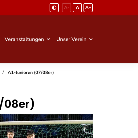
A-
A
A+
Veranstaltungen
Unser Verein
A1-Junioren (07/08er)
/08er)