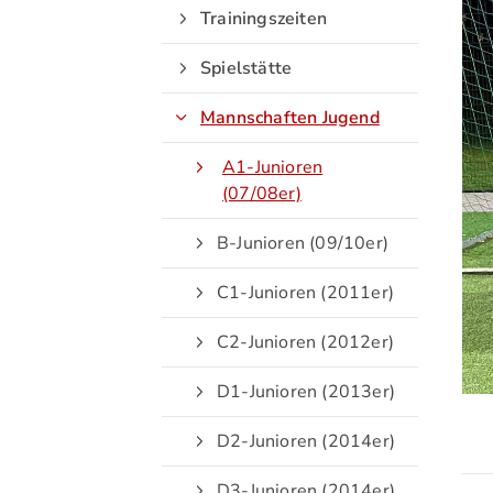
Trainingszeiten
Spielstätte
Mannschaften Jugend
A1-Junioren
Quicklinks
(07/08er)
B-Junioren (09/10er)
C1-Junioren (2011er)
C2-Junioren (2012er)
D1-Junioren (2013er)
D2-Junioren (2014er)
D3-Junioren (2014er)