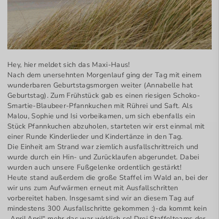
Hey, hier meldet sich das Maxi-Haus!
Nach dem unersehnten Morgenlauf ging der Tag mit einem
wunderbaren Geburtstagsmorgen weiter (Annabelle hat
Geburtstag). Zum Frühstück gab es einen riesigen Schoko-
Smartie-Blaubeer-Pfannkuchen mit Rührei und Saft. Als
Malou, Sophie und Isi vorbeikamen, um sich ebenfalls ein
Stück Pfannkuchen abzuholen, starteten wir erst einmal mit
einer Runde Kinderlieder und Kindertänze in den Tag.
Die Einheit am Strand war ziemlich ausfallschrittreich und
wurde durch ein Hin- und Zurücklaufen abgerundet. Dabei
wurden auch unsere Fußgelenke ordentlich gestärkt!
Heute stand außerdem die große Staffel im Wald an, bei der
wir uns zum Aufwärmen erneut mit Ausfallschritten
vorbereitet haben. Insgesamt sind wir an diesem Tag auf
mindestens 300 Ausfallschritte gekommen :)-da kommt kein
„April,April“ mehr das war wirklich so! Drei Staffelteams der