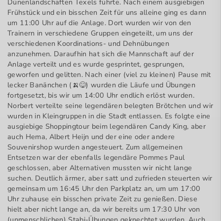
Dünenlandschaften Texels führte. Nach einem ausgiebigen
Frühstück und ein bisschen Zeit für uns alleine ging es dann
um 11:00 Uhr auf die Anlage. Dort wurden wir von den
Trainern in verschiedene Gruppen eingeteilt, um uns der
verschiedenen Koordinations- und Dehnübungen
anzunehmen. Daraufhin hat sich die Mannschaft auf der
Anlage verteilt und es wurde gesprintet, gesprungen,
geworfen und gelitten. Nach einer (viel zu kleinen) Pause mit
lecker Banänchen (🍌😋) wurden die Läufe und Übungen
fortgesetzt, bis wir um 14:00 Uhr endlich erlöst wurden.
Norbert verteilte seine legendären belegten Brötchen und wir
wurden in Kleingruppen in die Stadt entlassen. Es folgte eine
ausgiebige Shoppingtour beim legendären Candy King, aber
auch Hema, Albert Heijn und der eine oder andere
Souvenirshop wurden angesteuert. Zum allgemeinen
Entsetzen war der ebenfalls legendäre Pommes Paul
geschlossen, aber Alternativen mussten wir nicht lange
suchen. Deutlich ärmer, aber satt und zufrieden steuerten wir
gemeinsam um 16:45 Uhr den Parkplatz an, um um 17:00
Uhr zuhause ein bisschen private Zeit zu genießen. Diese
hielt aber nicht lange an, da wir bereits um 17:30 Uhr von
(unmenschlichen) Stabi-Übungen geknechtet wurden. Auch