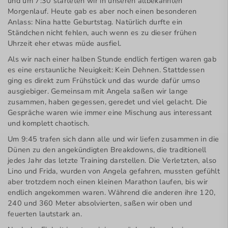
und um 7:30 starteten wir in unseren allbekannten
Morgenlauf. Heute gab es aber noch einen besonderen
Anlass: Nina hatte Geburtstag. Natürlich durfte ein
Ständchen nicht fehlen, auch wenn es zu dieser frühen
Uhrzeit eher etwas müde ausfiel.
Als wir nach einer halben Stunde endlich fertigen waren gab
es eine erstaunliche Neuigkeit: Kein Dehnen. Stattdessen
ging es direkt zum Frühstück und das wurde dafür umso
ausgiebiger. Gemeinsam mit Angela saßen wir lange
zusammen, haben gegessen, geredet und viel gelacht. Die
Gespräche waren wie immer eine Mischung aus interessant
und komplett chaotisch.
Um 9:45 trafen sich dann alle und wir liefen zusammen in die
Dünen zu den angekündigten Breakdowns, die traditionell
jedes Jahr das letzte Training darstellen. Die Verletzten, also
Lino und Frida, wurden von Angela gefahren, mussten gefühlt
aber trotzdem noch einen kleinen Marathon laufen, bis wir
endlich angekommen waren. Während die anderen ihre 120,
240 und 360 Meter absolvierten, saßen wir oben und
feuerten lautstark an.