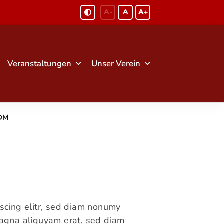
A-
A
A+
Veranstaltungen
Unser Verein
DM
scing elitr, sed diam nonumy
magna aliquyam erat, sed diam